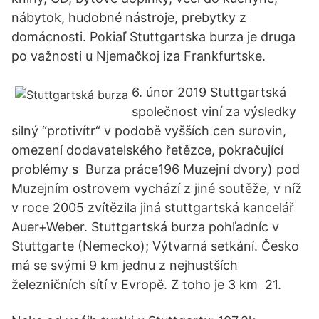
nábytok, hudobné nástroje, prebytky z
domácnosti. Pokiaľ Stuttgartska burza je druga
po važnosti u Njemačkoj iza Frankfurtske.
6. únor 2019 Stuttgartská
společnost viní za výsledky
silný “protivítr“ v podobě vyšších cen surovin,
omezení dodavatelského řetězce, pokračující
problémy s Burza práce196 Muzejní dvory) pod
Muzejním ostrovem vychází z jiné soutěže, v níž
v roce 2005 zvítězila jiná stuttgartská kancelář
Auer+Weber. Stuttgartská burza pohľadníc v
Stuttgarte (Nemecko); Výtvarná setkání. Česko
má se svými 9 km jednu z nejhustších
železničních sítí v Evropě. Z toho je 3 km 21.