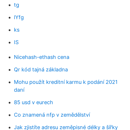
tg
lYfg
ks
IS
Nicehash-ethash cena
Qr kód tajná základna
Mohu použít kreditní karmu k podání 2021
daní
85 usd v eurech
Co znamená nfp v zemědělství
Jak zjistíte adresu zeměpisné délky a šířky