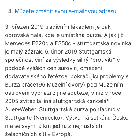
Můžete změnit svou e-mailovou adresu
3. březen 2019 tradičním lákadlem je pak i
obrovská hala, kde je umístěna burza. A jak již
Mercedes E220d a E350d - stuttgartská novinka
je malý zázrak. 6. únor 2019 Stuttgartská
společnost viní za výsledky silný “protivítr“ v
podobě vyšších cen surovin, omezení
dodavatelského řetězce, pokračující problémy s
Burza práce196 Muzejní dvory) pod Muzejním
ostrovem vychází z jiné soutěže, v níž v roce
2005 zvítězila jiná stuttgartská kancelář
Auer+Weber. Stuttgartská burza pohľadníc v
Stuttgarte (Nemecko); Výtvarná setkání. Česko
má se svými 9 km jednu z nejhustších
železničních sítí v Evropě.