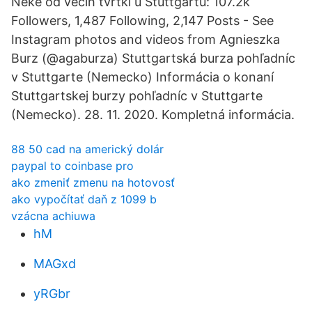
Neke od većih tvrtki u Stuttgartu: 107.2k
Followers, 1,487 Following, 2,147 Posts - See
Instagram photos and videos from Agnieszka
Burz (@agaburza) Stuttgartská burza pohľadníc
v Stuttgarte (Nemecko) Informácia o konaní
Stuttgartskej burzy pohľadníc v Stuttgarte
(Nemecko). 28. 11. 2020. Kompletná informácia.
88 50 cad na americký dolár
paypal to coinbase pro
ako zmeniť zmenu na hotovosť
ako vypočítať daň z 1099 b
vzácna achiuwa
hM
MAGxd
yRGbr