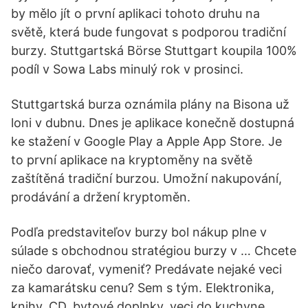
by mělo jít o první aplikaci tohoto druhu na
světě, která bude fungovat s podporou tradiční
burzy. Stuttgartská Börse Stuttgart koupila 100%
podíl v Sowa Labs minulý rok v prosinci.
Stuttgartská burza oznámila plány na Bisona už
loni v dubnu. Dnes je aplikace konečně dostupná
ke stažení v Google Play a Apple App Store. Je
to první aplikace na kryptoměny na světě
zaštítěná tradiční burzou. Umožní nakupování,
prodávání a držení kryptoměn.
Podľa predstaviteľov burzy bol nákup plne v
súlade s obchodnou stratégiou burzy v … Chcete
niečo darovať, vymeniť? Predávate nejaké veci
za kamarátsku cenu? Sem s tým. Elektronika,
knihy, CD, bytové doplnky, veci do kuchyne,