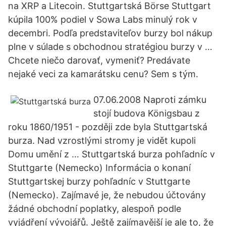
na XRP a Litecoin. Stuttgartská Börse Stuttgart
kúpila 100% podiel v Sowa Labs minulý rok v
decembri. Podľa predstaviteľov burzy bol nákup
plne v súlade s obchodnou stratégiou burzy v …
Chcete niečo darovať, vymeniť? Predávate
nejaké veci za kamarátsku cenu? Sem s tým.
07.06.2008 Naproti zámku
stojí budova Königsbau z
roku 1860/1951 - později zde byla Stuttgartská
burza. Nad vzrostlými stromy je vidět kupoli
Domu umění z … Stuttgartská burza pohľadníc v
Stuttgarte (Nemecko) Informácia o konaní
Stuttgartskej burzy pohľadníc v Stuttgarte
(Nemecko). Zajímavé je, že nebudou účtovány
žádné obchodní poplatky, alespoň podle
vyjádření vývojářů. Ještě zajímavější je ale to, že