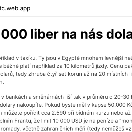
ttc.web.app
6000 liber na nás dol
příklad v taxíku. Ty jsou v Egyptě mnohem levnější ne
se běžně platí například za 10 kilometrů jízdy. Cenu p
larů, tedy zhruba čtyř set korun až na 20 místních li
n.
 v bankách a směnárnách liší tak v průměru o 20-30 h
dolary nakoupíte. Pokud byste měl v kapse 50.000 Kč 
ich můžete pořídit cca 2.590 při bídném kurzu nebo až
lním Frantu, že limit 10 000 USD je na peníze a “mo
hromady, včetně zahraničních měň (tedy nemůžeš vzí