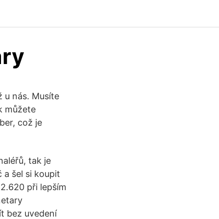
ary
ž u nás. Musíte
ak můžete
ber, což je
aléřů, tak je
a šel si koupit
 2.620 při lepším
netary
t bez uvedení