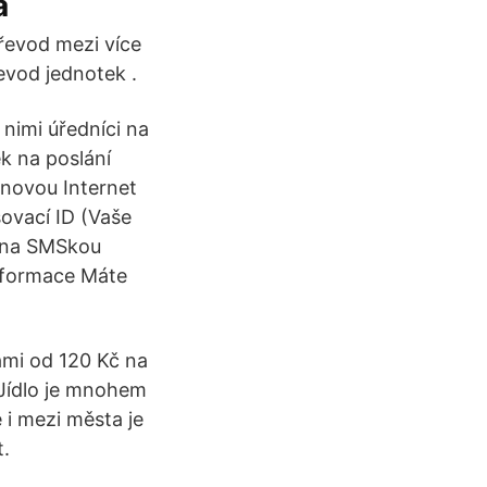
a
řevod mezi více
evod jednotek .
 nimi úředníci na
k na poslání
 novou Internet
ovací ID (Vaše
edna SMSkou
informace Máte
ami od 120 Kč na
 Jídlo je mnohem
 i mezi města je
t.