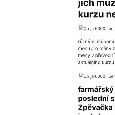
jich můž
kurzu ne
různými měnami.
měn (pro měny zv
měny v převodník
aktuálního kurzu
farmářský
poslední s
Zpěvačka 