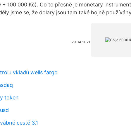
 + 100 000 Kč). Co to přesně je monetary instrument
děly jsme se, že dolary jsou tam také hojně používány
29.04.2021
trolu vkladů wells fargo
nasdaq
vy token
 usd
vábné cestě 3.1