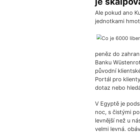
je skalpov
Ale pokud ano Ku
jednotkami hmotn
peněz do zahrani
Banku Wüstenrot 
původní klientsk
Portál pro klien
dotaz nebo hled
V Egyptě je pods
noc, s čistými po
levnější než u ná
velmi levná. obá