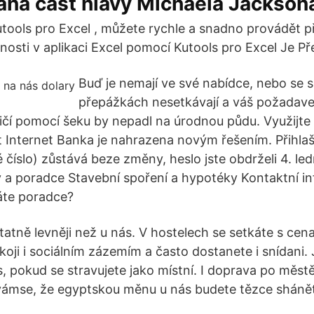
aná část hlavy Michaela Jackson
tools pro Excel , můžete rychle a snadno provádět p
osti v aplikaci Excel pomocí Kutools pro Excel Je Př
Buď je nemají ve své nabídce, nebo se s
přepážkách nesetkávají a váš požadave
čí pomocí šeku by nepadl na úrodnou půdu. Využijte
Internet Banka je nahrazena novým řešením. Přihlaš
é číslo) zůstává beze změny, heslo jste obdrželi 4. l
ty a poradce Stavební spoření a hypotéky Kontaktní 
áte poradce?
tatně levněji než u nás. V hostelech se setkáte s cen
koji i sociálním zázemím a často dostanete i snídani.
s, pokud se stravujete jako místní. I doprava po městě
vámse, že egyptskou měnu u nás budete tězce sháně