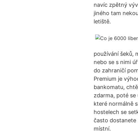
navíc zpětný vývo
jiného tam nekou
letiště.
používání šeků, 
nebo se s nimi ú
do zahraničí pom
Premium je výhodn
bankomatu, chtě
zdarma, poté se 
které normálně st
hostelech se set
často dostanete i
místní.