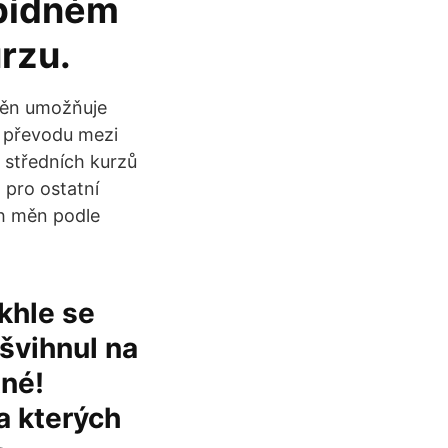
 bídném
rzu.
měn umožňuje
i převodu mezi
 středních kurzů
 pro ostatní
ch měn podle
akhle se
švihnul na
tné!
a kterých