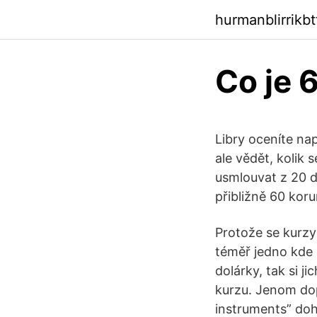
hurmanblirrikb
Co je 
Libry oceníte na
ale vědět, kolik 
usmlouvat z 20 do
přibližně 60 koru
Protože se kurzy
téměř jedno kde 
dolárky, tak si j
kurzu. Jenom dop
instruments” do