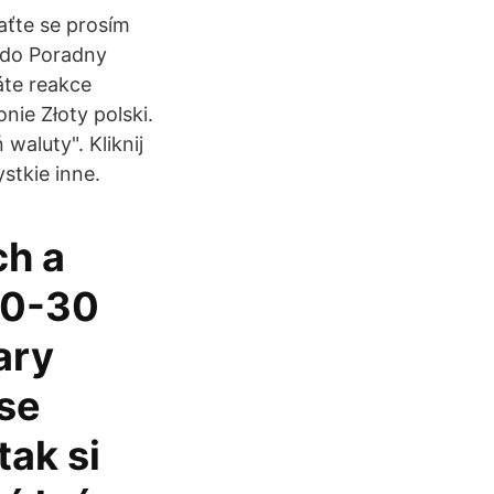
aťte se prosím
 do Poradny
áte reakce
ie Złoty polski.
waluty". Kliknij
stkie inne.
ch a
20-30
ary
se
tak si