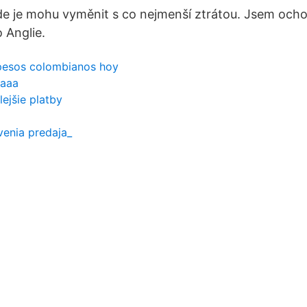
de je mohu vyměnit s co nejmenší ztrátou. Jsem ochot
o Anglie.
a pesos colombianos hoy
 aaa
lejšie platby
venia predaja_