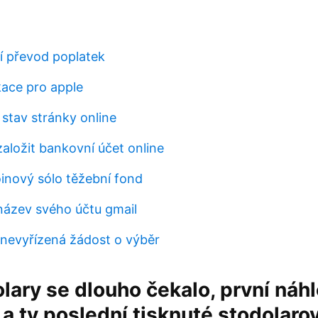
 převod poplatek
kace pro apple
 stav stránky online
aložit bankovní účet online
oinový sólo těžební fond
název svého účtu gmail
nevyřízená žádost o výběr
lary se dlouho čekalo, první náhl
a ty poslední tisknuté stodolarov