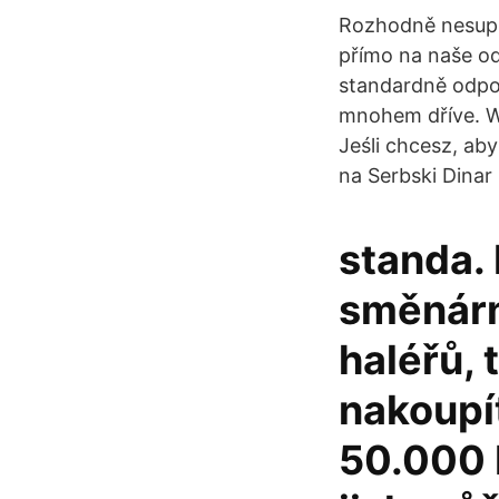
Rozhodně nesuplu
přímo na naše o
standardně odpov
mnohem dříve. Wp
Jeśli chcesz, aby
na Serbski Dinar 
standa.
směnárn
haléřů, 
nakoupí
50.000 K