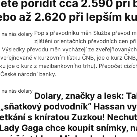
ete pořídit cca 2.590 při
bo až 2.620 při lepším ku
Popis převodníku měn Služba převod 
zjištění orientačních převodních cen př
 Výsledky převodu měn vycházejí ze zveřejňovaných
eřejňované v kurzovním lístku ČNB, jde o kurz ČNB,
u jde o kurz z mezibankovního trhu). Přepočet cizí
 České národní banky.
Dolary, značky a lesk: T
 „sňatkový podvodník“ Hassan vy
etkání s kníratou Zuzkou! Nechu
Lady Gaga chce koupit snímky, n