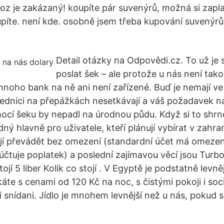
z je zakázaný! koupíte pár suvenýrů, možná si zaplat
píte. není kde. osobně jsem třeba kupování suvenýrů
Detail otázky na Odpovědi.cz. To už je
poslat šek – ale protože u nás není tako
mnoho bank na ně ani není zařízené. Buď je nemají ve
ředníci na přepážkách nesetkávají a váš požadavek n
ocí šeku by nepadl na úrodnou půdu. Když si to shrn
ý hlavně pro uživatele, kteří plánují vybírat v zahran
jí převádět bez omezení (standardní účet má omezen
účtuje poplatek) a poslední zajímavou věcí jsou Turb
ojí 5 liber Kolik co stojí . V Egyptě je podstatně levně
káte s cenami od 120 Kč na noc, s čistými pokoji i so
 snídani. Jídlo je mnohem levnější než u nás, pokud s