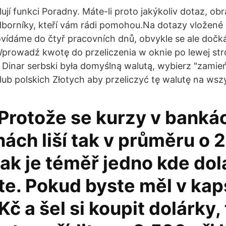
jí funkci Poradny. Máte-li proto jakýkoliv dotaz, obr
dborníky, kteří vám rádi pomohou.Na dotazy vložené
ídáme do čtyř pracovních dnů, obvykle se ale dočk
rowadź kwotę do przeliczenia w oknie po lewej stron
 Dinar serbski była domyślną walutą, wybierz "zamień 
lub polskich Złotych aby przeliczyć tę walutę na wszy
 Protože se kurzy v banká
ách liší tak v průměru o 
tak je téměř jedno kde dol
te. Pokud byste měl v kap
č a šel si koupit dolárky, 