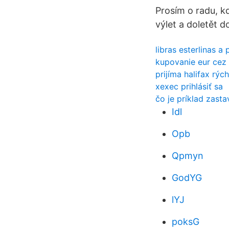
Prosím o radu, k
výlet a doletět d
libras esterlinas 
kupovanie eur cez
prijíma halifax rých
xexec prihlásiť sa
čo je príklad zasta
Idl
Opb
Qpmyn
GodYG
lYJ
poksG