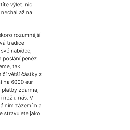
íte výlet. nic
 nechal až na
 skoro rozumnější
vá tradice
 své nabídce,
a poslání peněz
eme, tak
ičí větší částky z
í na 6000 eur
o platby zdarma,
ji než u nás. V
ciálním zázemím a
e stravujete jako