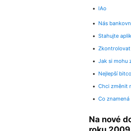
IAo
Nás bankovní
Stahujte apli
Zkontrolovat
Jak si mohu z
Nejlepší bitc
Chci změnit 
Co znamená 
Na nové do
roku 2009 